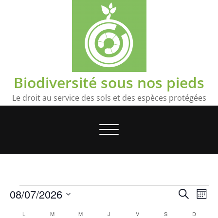
Skip
to
content
Biodiversité sous nos pieds
Le droit au service des sols et des espèces protégées
Toggle
navigation
Évènements
Reche
Na
08/07/2026
Recherche
Mois
de
et
Sélectionnez
Calendrier
L
LUNDI
M
MARDI
M
MERCREDI
J
JEUDI
V
VENDREDI
S
SAMEDI
D
DIMANC
vu