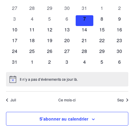
une
navig
Év
de
0
0
0
0
0
0
0
date.
27
28
29
30
31
1
2
de
évènements
évènements
évènements
évènements
évènements
évènements
évènem
Évènements
0
0
0
0
0
0
0
3
4
5
6
7
8
9
vues
évènements
évènements
évènements
évènements
évènements
évènements
évènem
0
0
0
0
0
0
0
10
11
12
13
14
15
16
Évène
évènements
évènements
évènements
évènements
évènements
évènements
évènem
0
0
0
0
0
0
0
17
18
19
20
21
22
23
évènements
évènements
évènements
évènements
évènements
évènements
évènem
0
0
0
0
0
0
0
24
25
26
27
28
29
30
évènements
évènements
évènements
évènements
évènements
évènements
évènem
0
0
0
0
0
0
0
31
1
2
3
4
5
6
évènements
évènements
évènements
évènements
évènements
évènements
évènem
Il n’y a pas d’évènements ce jour là.
Notice
Juil
Ce mois-ci
Sep
S’abonner au calendrier