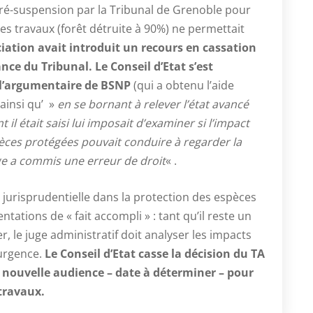
éré-suspension par la Tribunal de Grenoble pour
es travaux (forêt détruite à 90%) ne permettait
iation avait introduit un recours en cassation
nce du Tribunal. Le Conseil d’Etat s’est
 à l’argumentaire de BSNP
(qui a obtenu l’aide
 ainsi qu’ »
en se bornant à relever l’état avancé
il était saisi lui imposait d’examiner si l’impact
pèces protégées pouvait conduire à regarder la
ge a commis une erreur de droit
« .
 jurisprudentielle dans la protection des espèces
tations de « fait accompli » : tant qu’il reste un
, le juge administratif doit analyser les impacts
’urgence.
Le Conseil d’Etat casse la décision du TA
 nouvelle audience – date à déterminer – pour
travaux.