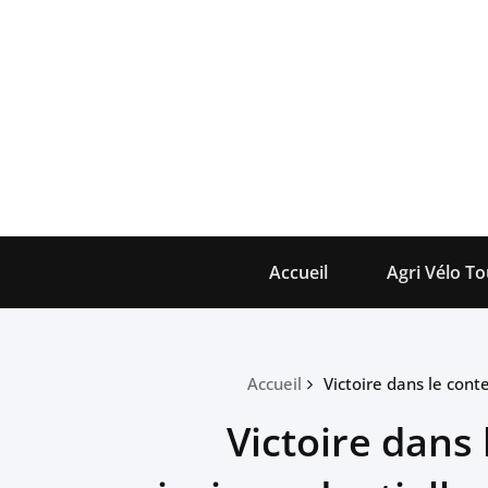
Skip
to
content
Accueil
Agri Vélo To
Accueil
Victoire dans le con
Victoire dans