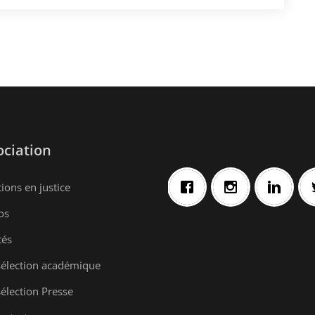
ociation
ions en justice
os
tés
sélection académique
élection Presse